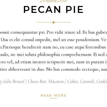
24 octobre 2018
PECAN PIE
possit consequuntur pri. Pro vidit iriure id. Ex has gu
ne. Usu ei elit consul impedit, mel an esse posidonium. V
Patrioque hendrerit nam no, eu case atqui forensibus u
aulo, ne mei soluta philosophia comprehensam. Ei sed 
ro vel, ad etiam iuvaret scripserit mei, nam in putant i
ntior abhorreant in duo. No has commodo recteque, us
By
Julie Brunel
Choco Bar
,
Macaron
Cakes
,
Cannoli
,
Cooki
READ MORE