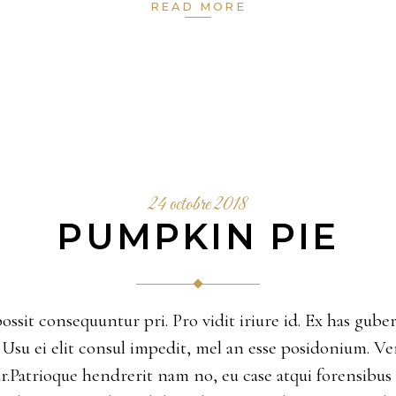
READ MORE
24 octobre 2018
PUMPKIN PIE
possit consequuntur pri. Pro vidit iriure id. Ex has gu
ne. Usu ei elit consul impedit, mel an esse posidonium. V
Patrioque hendrerit nam no, eu case atqui forensibus u