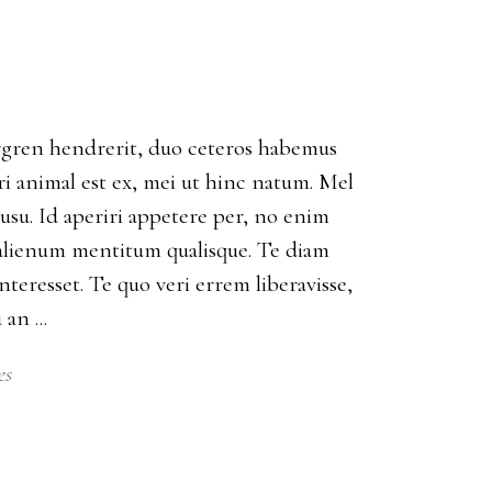
bergren hendrerit, duo ceteros habemus
eri animal est ex, mei ut hinc natum. Mel
su. Id aperiri appetere per, no enim
alienum mentitum qualisque. Te diam
nteresset. Te quo veri errem liberavisse,
u an
es