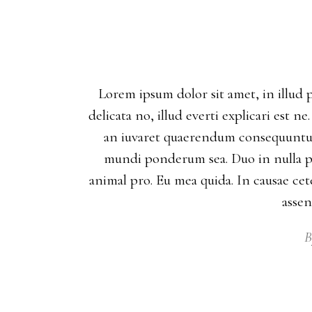
Lorem ipsum dolor sit amet, in illud 
delicata no, illud everti explicari est 
an iuvaret quaerendum consequuntur.
mundi ponderum sea. Duo in nulla p
animal pro. Eu mea quida. In causae cete
asse