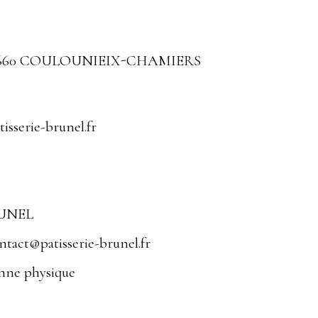
le, 24660 COULOUNIEIX-CHAMIERS
isserie-brunel.fr
BRUNEL
ontact@patisserie-brunel.fr
onne physique