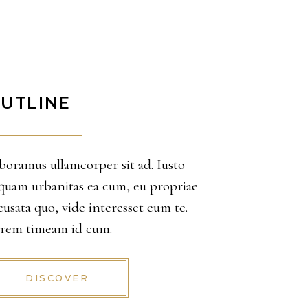
UTLINE
boramus ullamcorper sit ad. Iusto
iquam urbanitas ea cum, eu propriae
cusata quo, vide interesset eum te.
rem timeam id cum.
DISCOVER